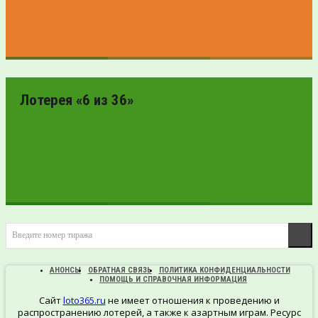
ПРОВЕРИТЬ
БИЛЕТ
Лотерея «6 из 36»
ПРОВЕРИТЬ
Введите номер тиража
БИЛЕТ
АНОНСЫ
ОБРАТНАЯ СВЯЗЬ
ПОЛИТИКА КОНФИДЕНЦИАЛЬНОСТИ
ПОМОЩЬ И СПРАВОЧНАЯ ИНФОРМАЦИЯ
Сайт
loto365.ru
не имеет отношения к проведению и
распространению лотерей, а также к азартным играм. Ресурс