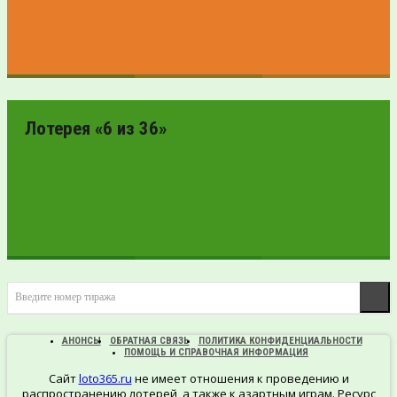
ПРОВЕРИТЬ
БИЛЕТ
Лотерея «6 из 36»
ПРОВЕРИТЬ
Введите номер тиража
БИЛЕТ
АНОНСЫ
ОБРАТНАЯ СВЯЗЬ
ПОЛИТИКА КОНФИДЕНЦИАЛЬНОСТИ
ПОМОЩЬ И СПРАВОЧНАЯ ИНФОРМАЦИЯ
Сайт
loto365.ru
не имеет отношения к проведению и
распространению лотерей, а также к азартным играм. Ресурс