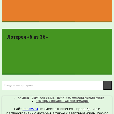
ПРОВЕРИТЬ
БИЛЕТ
Лотерея «6 из 36»
ПРОВЕРИТЬ
Введите номер тиража
БИЛЕТ
АНОНСЫ
ОБРАТНАЯ СВЯЗЬ
ПОЛИТИКА КОНФИДЕНЦИАЛЬНОСТИ
ПОМОЩЬ И СПРАВОЧНАЯ ИНФОРМАЦИЯ
Сайт
loto365.ru
не имеет отношения к проведению и
распространению лотерей, а также к азартным играм. Ресурс