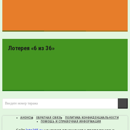
ПРОВЕРИТЬ
БИЛЕТ
Лотерея «6 из 36»
ПРОВЕРИТЬ
Введите номер тиража
БИЛЕТ
АНОНСЫ
ОБРАТНАЯ СВЯЗЬ
ПОЛИТИКА КОНФИДЕНЦИАЛЬНОСТИ
ПОМОЩЬ И СПРАВОЧНАЯ ИНФОРМАЦИЯ
Сайт
loto365.ru
не имеет отношения к проведению и