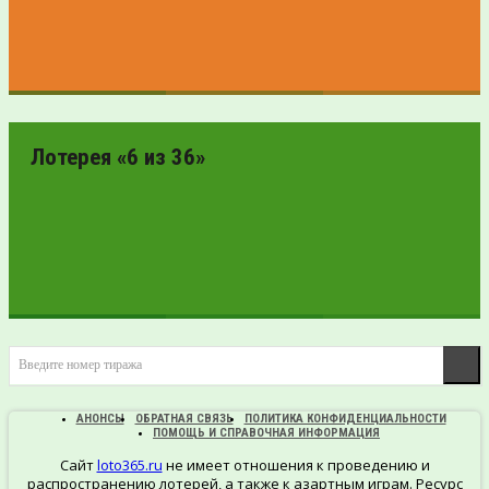
ПРОВЕРИТЬ
БИЛЕТ
Лотерея «6 из 36»
ПРОВЕРИТЬ
Введите номер тиража
БИЛЕТ
АНОНСЫ
ОБРАТНАЯ СВЯЗЬ
ПОЛИТИКА КОНФИДЕНЦИАЛЬНОСТИ
ПОМОЩЬ И СПРАВОЧНАЯ ИНФОРМАЦИЯ
Сайт
loto365.ru
не имеет отношения к проведению и
распространению лотерей, а также к азартным играм. Ресурс