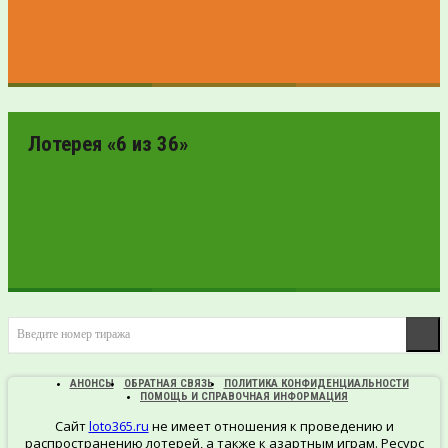
ПРОВЕРИТЬ
БИЛЕТ
Лотерея «6 из 36»
ПРОВЕРИТЬ
Введите номер тиража
БИЛЕТ
АНОНСЫ
ОБРАТНАЯ СВЯЗЬ
ПОЛИТИКА КОНФИДЕНЦИАЛЬНОСТИ
ПОМОЩЬ И СПРАВОЧНАЯ ИНФОРМАЦИЯ
Сайт
loto365.ru
не имеет отношения к проведению и
распространению лотерей, а также к азартным играм. Ресурс