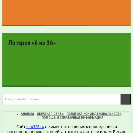
ПРОВЕРИТЬ
БИЛЕТ
Лотерея «6 из 36»
ПРОВЕРИТЬ
Введите номер тиража
БИЛЕТ
АНОНСЫ
ОБРАТНАЯ СВЯЗЬ
ПОЛИТИКА КОНФИДЕНЦИАЛЬНОСТИ
ПОМОЩЬ И СПРАВОЧНАЯ ИНФОРМАЦИЯ
Сайт
loto365.ru
не имеет отношения к проведению и
распространению лотерей, а также к азартным играм. Ресурс