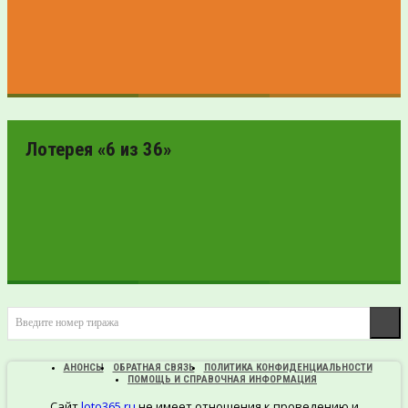
ПРОВЕРИТЬ
БИЛЕТ
Лотерея «6 из 36»
ПРОВЕРИТЬ
Введите номер тиража
БИЛЕТ
АНОНСЫ
ОБРАТНАЯ СВЯЗЬ
ПОЛИТИКА КОНФИДЕНЦИАЛЬНОСТИ
ПОМОЩЬ И СПРАВОЧНАЯ ИНФОРМАЦИЯ
Сайт
loto365.ru
не имеет отношения к проведению и