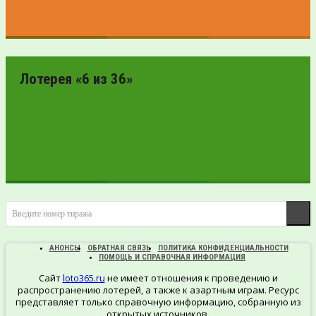
ПРОВЕРИТЬ
БИЛЕТ
Лотерея «6 из 36»
ПРОВЕРИТЬ
Введите номер тиража
БИЛЕТ
АНОНСЫ
ОБРАТНАЯ СВЯЗЬ
ПОЛИТИКА КОНФИДЕНЦИАЛЬНОСТИ
ПОМОЩЬ И СПРАВОЧНАЯ ИНФОРМАЦИЯ
Сайт
loto365.ru
не имеет отношения к проведению и
распространению лотерей, а также к азартным играм. Ресурс
представляет только справочную информацию, собранную из
открытых источников.