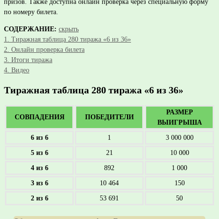
призов. Также доступна онлайн проверка через специальную форму
по номеру билета.
СОДЕРЖАНИЕ:
скрыть
1.
Тиражная таблица 280 тиража «6 из 36»
2.
Онлайн проверка билета
3.
Итоги тиража
4.
Видео
Тиражная таблица 280 тиража «6 из 36»
РАЗМЕР
СОВПАДЕНИЯ
ПОБЕДИТЕЛИ
ВЫИГРЫША
6 из 6
1
3 000 000
5 из 6
21
10 000
4 из 6
892
1 000
3 из 6
10 464
150
2 из 6
53 691
50