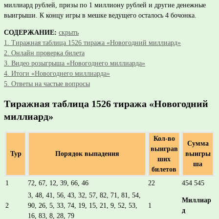
миллиард рублей, призы по 1 миллиону рублей и другие денежные
выигрыши. К концу игры в мешке ведущего осталось 4 бочонка.
СОДЕРЖАНИЕ:
скрыть
1.
Тиражная таблица 1526 тиража «Новогодний миллиард»
2.
Онлайн проверка билета
3.
Видео розыгрыша «Новогоднего миллиарда»
4.
Итоги «Новогоднего миллиарда»
5.
Ответы на частые вопросы
Тиражная таблица 1526 тиража «Новогодний
миллиард»
Кол-во
Сумма
выиграв
Тур
Порядок выпадения
выигры
ших
ша
билетов
1
72, 67, 12, 39, 66, 46
22
454 545
3, 48, 41, 56, 43, 32, 57, 82, 71, 81, 54,
Миллиар
2
90, 26, 5, 33, 74, 19, 15, 21, 9, 52, 53,
1
д
16, 83, 8, 28, 79