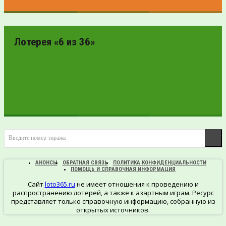
ПРОВЕРИТЬ
БИЛЕТ
Лотерея «6 из 36»
ПРОВЕРИТЬ
Введите номер тиража
БИЛЕТ
АНОНСЫ
ОБРАТНАЯ СВЯЗЬ
ПОЛИТИКА КОНФИДЕНЦИАЛЬНОСТИ
ПОМОЩЬ И СПРАВОЧНАЯ ИНФОРМАЦИЯ
Сайт
loto365.ru
не имеет отношения к проведению и
распространению лотерей, а также к азартным играм. Ресурс
представляет только справочную информацию, собранную из
открытых источников.