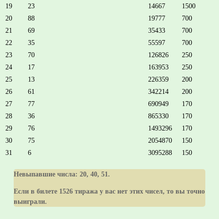
19
23
14667
1500
20
88
19777
700
21
69
35433
700
22
35
55597
700
23
70
126826
250
24
17
163953
250
25
13
226359
200
26
61
342214
200
27
77
690949
170
28
36
865330
170
29
76
1493296
170
30
75
2054870
150
31
6
3095288
150
Невыпавшие числа:
20, 40, 51
.
Если в билете 1526 тиража у вас нет этих чисел, то вы точно
выиграли.