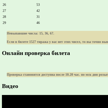
26
53
27
42
28
31
29
46
Невыпавшие числа:
15, 36, 67
.
Если в билете 1527 тиража у вас нет этих чисел, то вы точно вы
Онлайн проверка билета
Проверка становится доступна после 10.20 час. по мск дня роз
Видео