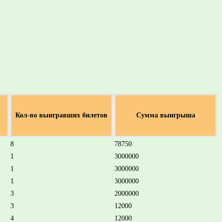
Кол-во выигравших билетов
Сумма выигрыша
8
78750
1
3000000
1
3000000
1
3000000
3
2000000
3
12000
4
12000