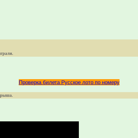
играли.
Проверка билета Русское лото по номеру
ыгрыша.