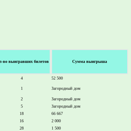
л-во выигравших билетов
Сумма выигрыша
4
52 500
1
Загородный дом
2
Загородный дом
5
Загородный дом
18
66 667
16
2 000
28
1 500