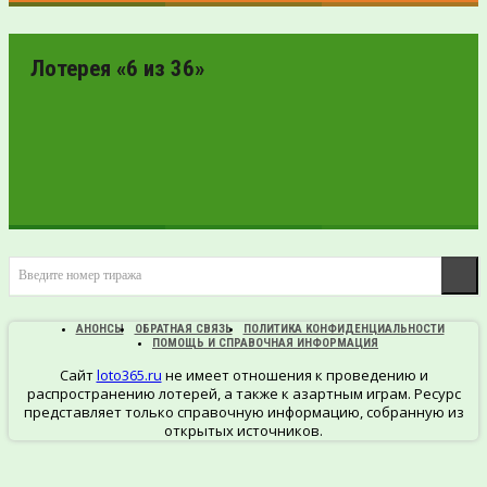
ПРОВЕРИТЬ
БИЛЕТ
Лотерея «6 из 36»
ПРОВЕРИТЬ
Введите номер тиража
БИЛЕТ
АНОНСЫ
ОБРАТНАЯ СВЯЗЬ
ПОЛИТИКА КОНФИДЕНЦИАЛЬНОСТИ
ПОМОЩЬ И СПРАВОЧНАЯ ИНФОРМАЦИЯ
Сайт
loto365.ru
не имеет отношения к проведению и
распространению лотерей, а также к азартным играм. Ресурс
представляет только справочную информацию, собранную из
открытых источников.