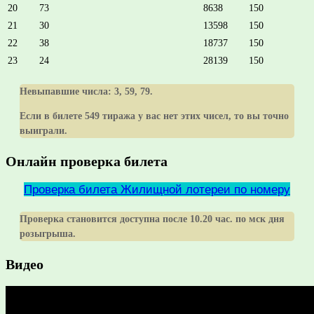
20
73
8638
150
21
30
13598
150
22
38
18737
150
23
24
28139
150
Невыпавшие числа:
3, 59, 79
.
Если в билете 549 тиража у вас нет этих чисел, то вы точно
выиграли.
Онлайн проверка билета
Проверка билета Жилищной лотереи по номеру
Проверка становится доступна после 10.20 час. по мск дня
розыгрыша.
Видео