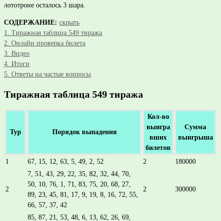
лототроне осталось 3 шара.
СОДЕРЖАНИЕ:
скрыть
1.
Тиражная таблица 549 тиража
2.
Онлайн проверка билета
3.
Видео
4.
Итоги
5.
Ответы на частые вопросы
Тиражная таблица 549 тиража
Кол-во
выигра
Сумма
Тур
Порядок выпадения
вших
выигрыша
билетов
1
67, 15, 12, 63, 5, 49, 2, 52
2
180000
7, 51, 43, 29, 22, 35, 82, 32, 44, 70,
50, 10, 76, 1, 71, 83, 75, 20, 68, 27,
2
2
300000
89, 23, 45, 81, 17, 9, 19, 8, 16, 72, 55,
66, 57, 37, 42
85, 87, 21, 53, 48, 6, 13, 62, 26, 69,