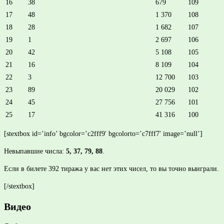
16
38
679
109
17
48
1 370
108
18
28
1 682
107
19
1
2 697
106
20
42
5 108
105
21
16
8 109
104
22
3
12 700
103
23
89
20 029
102
24
45
27 756
101
25
17
41 316
100
[stextbox id=’info’ bgcolor=’c2fff9′ bgcolorto=’c7fff7′ image=’null’]
Невыпавшие числа:
5, 37, 79, 88
.
Если в билете 392 тиража у вас нет этих чисел, то вы точно выиграли.
[/stextbox]
Видео