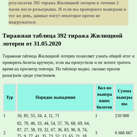
результатов 392 тиража Жилищной лотереи в течение 2
часов после розыгрыша. И если вы проверяете выигрыш в
тот же день, данные могут некоторое время не
подгружаться.
Тиражная таблица 392 тиража Жилищной
лотереи от 31.05.2020
Тиражная таблица Жилищной лотереи позволяет узнать общий итог и
проверить билеты вручную, если вы пропустили и не хотите тратить
время на просмотр повтора. По таблице видно, сколько призов
разыграли среди участников.
Кол-во
Сумма
выигра
Тур
Порядок выпадения
выигры
вших
ша
билетов
1
10, 85, 55, 34, 4, 11, 71
1
210 000
82, 70, 46, 33, 44, 54, 57, 76, 68, 69, 64,
87, 27, 58, 19, 32, 67, 36, 83, 90, 8, 74,
2
3
6 666 667
75, 9, 77, 41, 35, 73, 52, 13, 65, 21, 18,