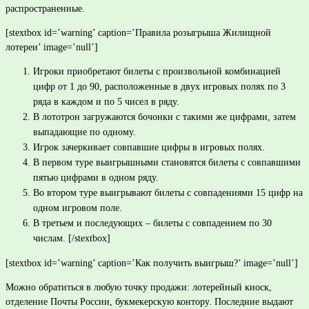
распространенные.
[stextbox id=’warning’ caption=’Правила розыгрыша Жилищной
лотереи’ image=’null’]
Игроки приобретают билеты с произвольной комбинацией
цифр от 1 до 90, расположенные в двух игровых полях по 3
ряда в каждом и по 5 чисел в ряду.
В лототрон загружаются бочонки с такими же цифрами, затем
выпадающие по одному.
Игрок зачеркивает совпавшие цифры в игровых полях.
В первом туре выигрышными становятся билеты с совпавшими
пятью цифрами в одном ряду.
Во втором туре выигрывают билеты с совпадениями 15 цифр на
одном игровом поле.
В третьем и последующих – билеты с совпадением по 30
числам. [/stextbox]
[stextbox id=’warning’ caption=’Как получить выигрыш?’ image=’null’]
Можно обратиться в любую точку продажи: лотерейный киоск,
отделение Почты России, букмекерскую контору. Последние выдают