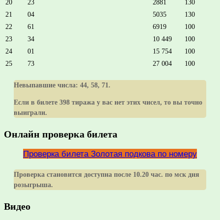
20
23
2881
130
21
04
5035
130
22
61
6919
100
23
34
10 449
100
24
01
15 754
100
25
73
27 004
100
Невыпавшие числа:
44, 58, 71
.
Если в билете 398 тиража у вас нет этих чисел, то вы точно
выиграли.
Онлайн проверка билета
Проверка билета Золотая подкова по номеру
Проверка становится доступна после 10.20 час. по мск дня
розыгрыша.
Видео