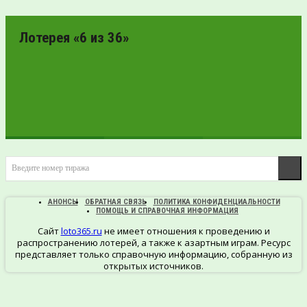
ПРОВЕРИТЬ
БИЛЕТ
Лотерея «6 из 36»
ПРОВЕРИТЬ
Введите номер тиража
БИЛЕТ
АНОНСЫ
ОБРАТНАЯ СВЯЗЬ
ПОЛИТИКА КОНФИДЕНЦИАЛЬНОСТИ
ПОМОЩЬ И СПРАВОЧНАЯ ИНФОРМАЦИЯ
Сайт
loto365.ru
не имеет отношения к проведению и
распространению лотерей, а также к азартным играм. Ресурс
представляет только справочную информацию, собранную из
открытых источников.