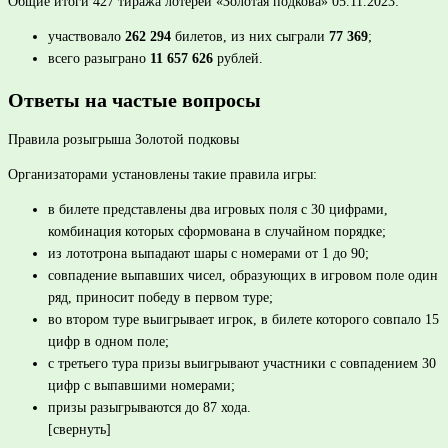
Общие итоги 427 тиража лотереи «Золотая подкова» 05.11.2023:
участвовало
262 294
билетов, из них сыграли
77 369
;
всего разыграно
11 657 626
рублей.
Ответы на частые вопросы
Правила розыгрыша Золотой подковы
Организаторами установлены такие правила игры:
в билете представлены два игровых поля с 30 цифрами,
комбинация которых сформована в случайном порядке;
из лототрона выпадают шары с номерами от 1 до 90;
совпадение выпавших чисел, образующих в игровом поле один
ряд, приносит победу в первом туре;
во втором туре выигрывает игрок, в билете которого совпало 15
цифр в одном поле;
с третьего тура призы выигрывают участники с совпадением 30
цифр с выпавшими номерами;
призы разыгрываются до 87 хода.
[свернуть]