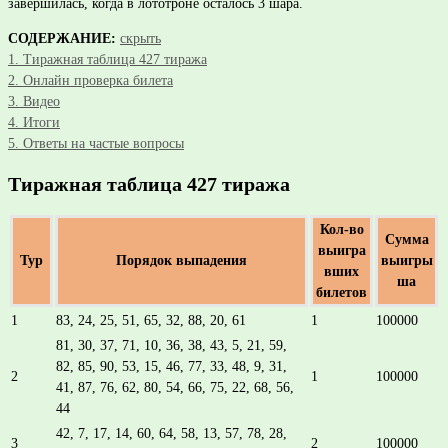
завершилась, когда в лототроне осталось 3 шара.
СОДЕРЖАНИЕ:
скрыть
1.
Тиражная таблица 427 тиража
2.
Онлайн проверка билета
3.
Видео
4.
Итоги
5.
Ответы на частые вопросы
Тиражная таблица 427 тиража
Кол-во
Сумма
выигра
Тур
Порядок выпадения
выигры
вших
ша
билетов
1
83, 24, 25, 51, 65, 32, 88, 20, 61
1
100000
81, 30, 37, 71, 10, 36, 38, 43, 5, 21, 59,
82, 85, 90, 53, 15, 46, 77, 33, 48, 9, 31,
2
1
100000
41, 87, 76, 62, 80, 54, 66, 75, 22, 68, 56,
44
42, 7, 17, 14, 60, 64, 58, 13, 57, 78, 28,
3
2
100000