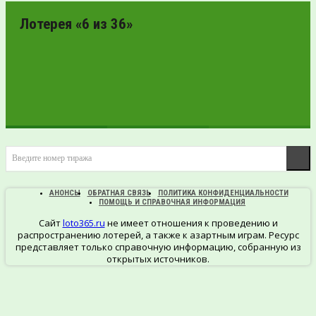
ПРОВЕРИТЬ
БИЛЕТ
Лотерея «6 из 36»
ПРОВЕРИТЬ
Введите номер тиража
БИЛЕТ
АНОНСЫ
ОБРАТНАЯ СВЯЗЬ
ПОЛИТИКА КОНФИДЕНЦИАЛЬНОСТИ
ПОМОЩЬ И СПРАВОЧНАЯ ИНФОРМАЦИЯ
Сайт
loto365.ru
не имеет отношения к проведению и
распространению лотерей, а также к азартным играм. Ресурс
представляет только справочную информацию, собранную из
открытых источников.