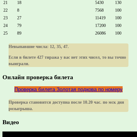
21
18
5430
130
22
8
7568
100
23
27
11419
100
24
79
17200
100
25
89
26086
100
Невыпавшие числа:
12, 35, 47
.
Если в билете 427 тиража у вас нет этих чисел, то вы точно
выиграли.
Онлайн проверка билета
Проверка билета Золотая подкова по номеру
Проверка становится доступна после 10.20 час. по мск дня
розыгрыша.
Видео