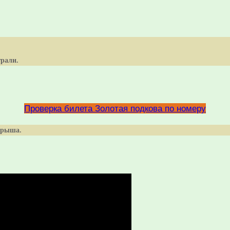
грали.
Проверка билета Золотая подкова по номеру
ыгрыша.