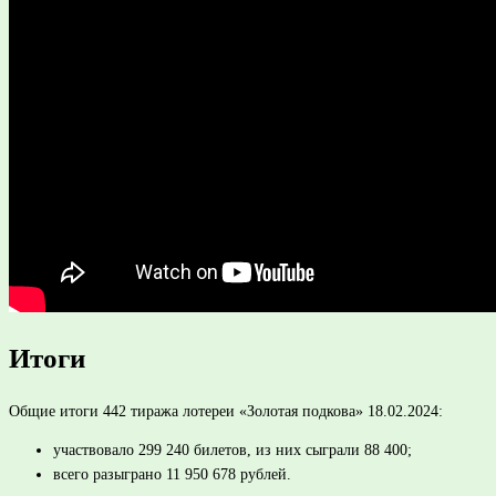
Итоги
Общие итоги 442 тиража лотереи «Золотая подкова» 18.02.2024:
участвовало 299 240 билетов, из них сыграли 88 400;
всего разыграно 11 950 678 рублей.