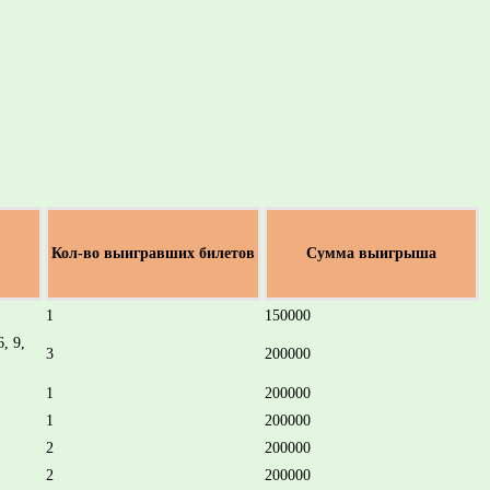
Кол-во выигравших билетов
Сумма выигрыша
1
150000
6, 9,
3
200000
1
200000
1
200000
2
200000
2
200000