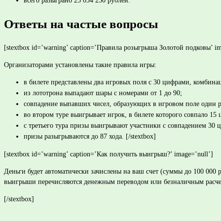
всего разыграно 25 034 250 рублей.
Ответы на частые вопросы
[stextbox id=’warning’ caption=’Правила розыгрыша Золотой подковы’ im
Организаторами установлены такие правила игры:
в билете представлены два игровых поля с 30 цифрами, комбина
из лототрона выпадают шары с номерами от 1 до 90;
совпадение выпавших чисел, образующих в игровом поле один ря
во втором туре выигрывает игрок, в билете которого совпало 15 
с третьего тура призы выигрывают участники с совпадением 30
призы разыгрываются до 87 хода. [/stextbox]
[stextbox id=’warning’ caption=’Как получить выигрыш?’ image=’null’]
Деньги будет автоматически зачислены на ваш счет (суммы до 100 000
выигрыши перечисляются денежным переводом или безналичным расче
[/stextbox]