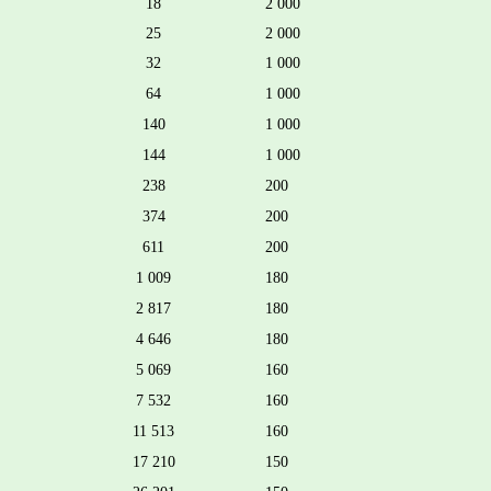
18
2 000
25
2 000
32
1 000
64
1 000
140
1 000
144
1 000
238
200
374
200
611
200
1 009
180
2 817
180
4 646
180
5 069
160
7 532
160
11 513
160
17 210
150