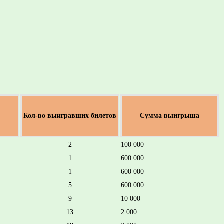
Кол-во выигравших билетов
Сумма выигрыша
2
100 000
1
600 000
1
600 000
5
600 000
9
10 000
13
2 000