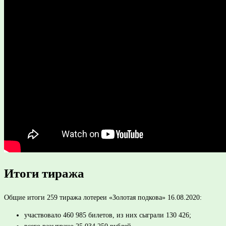
Итоги тиража
Общие итоги 259 тиража лотереи «Золотая подкова» 16.08.2020:
участвовало 460 985 билетов, из них сыграли 130 426;