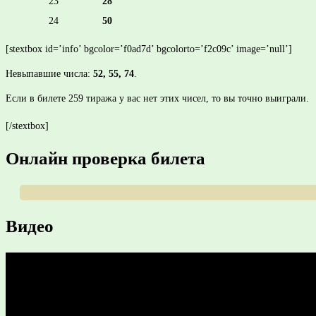
23
28
24
50
[stextbox id=’info’ bgcolor=’f0ad7d’ bgcolorto=’f2c09c’ image=’null’]
Невыпавшие числа:
52, 55, 74
.
Если в билете 259 тиража у вас нет этих чисел, то вы точно выиграли.
[/stextbox]
Онлайн проверка билета
Видео