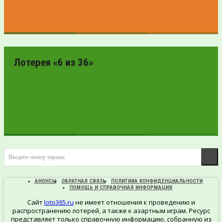
ПРОВЕРИТЬ
БИЛЕТ
Лотерея «6 из 36»
ПРОВЕРИТЬ
Введите номер тиража
БИЛЕТ
АНОНСЫ
ОБРАТНАЯ СВЯЗЬ
ПОЛИТИКА КОНФИДЕНЦИАЛЬНОСТИ
ПОМОЩЬ И СПРАВОЧНАЯ ИНФОРМАЦИЯ
Сайт
loto365.ru
не имеет отношения к проведению и
распространению лотерей, а также к азартным играм. Ресурс
представляет только справочную информацию, собранную из