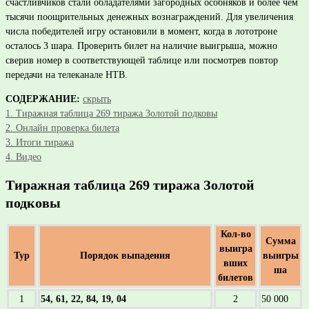
счастливчиков стали обладателями загородных особняков и более чем
тысячи поощрительных денежных вознаграждений. Для увеличения
числа победителей игру остановили в момент, когда в лототроне
осталось 3 шара. Проверить билет на наличие выигрыша, можно
сверив номер в соответствующей таблице или посмотрев повтор
передачи на телеканале НТВ.
СОДЕРЖАНИЕ:
скрыть
1.
Тиражная таблица 269 тиража Золотой подковы
2.
Онлайн проверка билета
3.
Итоги тиража
4.
Видео
Тиражная таблица 269 тиража Золотой
подковы
Кол-во
Сумма
выигра
Тур
Порядок выпадения
выигры
вших
ша
билетов
1
54, 61, 22, 84, 19, 04
2
50 000